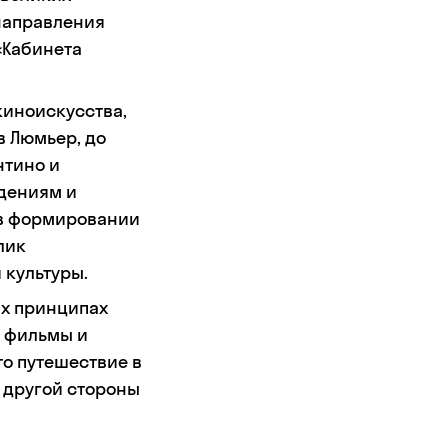
направления
 «Кабинета
киноискусства,
в Люмьер, до
нтино и
едениям и
 в формировании
лик
 культуры.
ых принципах
ь фильмы и
то путешествие в
 другой стороны