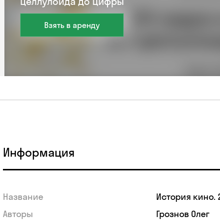
целлулоида до цифры
Взять в аренду
Информация
Название
История кино. 
Авторы
Грознов Олег