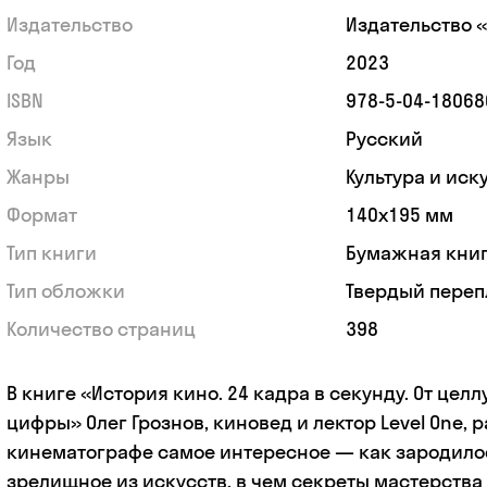
Издательство
Издательство 
Год
2023
ISBN
978-5-04-18068
Язык
Русский
Жанры
Культура и иск
Формат
140x195 мм
Тип книги
Бумажная кни
Тип обложки
Твердый переп
Количество страниц
398
В книге «История кино. 24 кадра в секунду. От цел
цифры» Олег Грознов, киновед и лектор Level One, 
кинематографе самое интересное — как зародило
зрелищное из искусств, в чем секреты мастерства