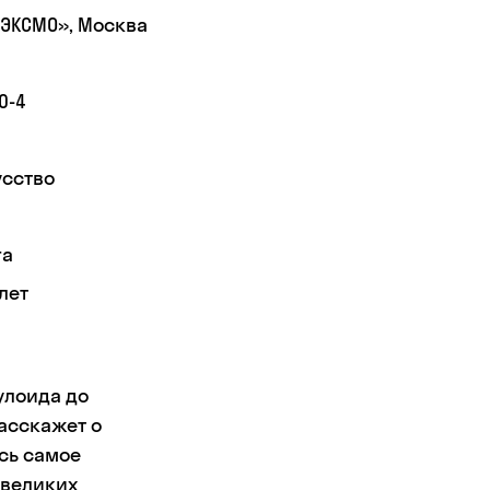
«ЭКСМО», Москва
0-4
усство
га
лет
лулоида до
расскажет о
сь самое
 великих