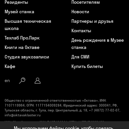
Резиденты
Посетителям
Музей станка
Новости
Высшая техническая
Партнеры и друзья
школа
Контакты
Техлаб Про.Парк
День рождения в Музее
Книги на Октаве
станка
Студия звукозаписи
Для СМИ
Кафе
Купить билеты
en
Общество с ограниченной ответственностью «Октава», ИНН:
7107119964, ОГРН: 1177154009284, Юридический адрес: 300041, РФ,
Тульская область, г. Тула, пер. Центральный, д. 18, +7 (4872) 77-02-07,
info@oktavaklaster.ru
ЧУК «Музей станка», ИНН: 7107124241, ОГРН: 1177154030162,
Юридический адрес: 300041, Тульская область, г. Тула, пер.
Мы используем файлы cookie, чтобы сделать