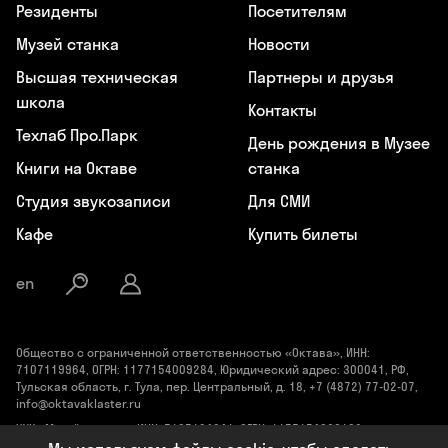
Резиденты
Посетителям
Музей станка
Новости
Высшая техническая
Партнеры и друзья
школа
Контакты
Техлаб Про.Парк
День рождения в Музее
Книги на Октаве
станка
Студия звукозаписи
Для СМИ
Кафе
Купить билеты
en
Общество с ограниченной ответственностью «Октава», ИНН:
7107119964, ОГРН: 1177154009284, Юридический адрес: 300041, РФ,
Тульская область, г. Тула, пер. Центральный, д. 18, +7 (4872) 77-02-07,
info@oktavaklaster.ru
ЧУК «Музей станка», ИНН: 7107124241, ОГРН: 1177154030162,
Юридический адрес: 300041, Тульская область, г. Тула, пер.