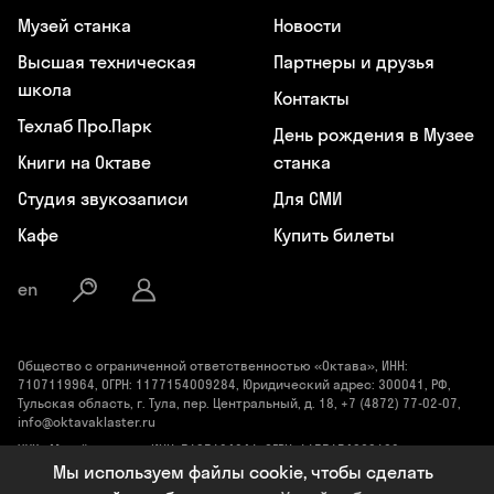
Музей станка
Новости
Высшая техническая
Партнеры и друзья
школа
Контакты
Техлаб Про.Парк
День рождения в Музее
Книги на Октаве
станка
Студия звукозаписи
Для СМИ
Кафе
Купить билеты
en
Общество с ограниченной ответственностью «Октава», ИНН:
7107119964, ОГРН: 1177154009284, Юридический адрес: 300041, РФ,
Тульская область, г. Тула, пер. Центральный, д. 18, +7 (4872) 77-02-07,
info@oktavaklaster.ru
ЧУК «Музей станка», ИНН: 7107124241, ОГРН: 1177154030162,
Юридический адрес: 300041, Тульская область, г. Тула, пер.
Мы используем файлы cookie, чтобы сделать
Центральный, д. 18, +7 (991) 414-00-98, info@oktavaklaster.ru