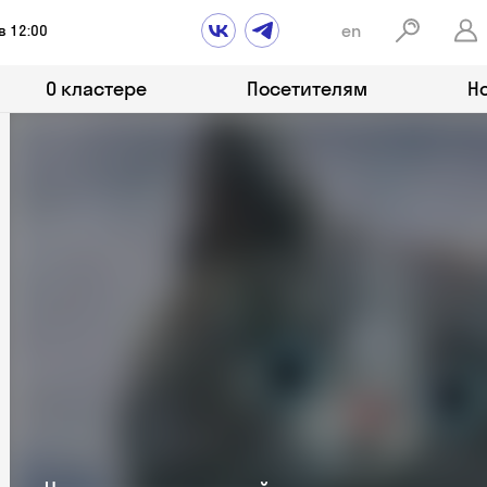
en
в 12:00
О кластере
Посетителям
Н