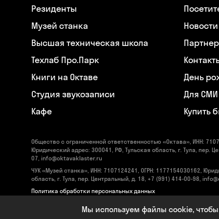
Резиденты
Посетит
Музей станка
Новости
Высшая техническая школа
Партнер
Техлаб Про.Парк
Контакт
Книги на Октаве
День ро
Студия звукозаписи
Для СМИ
Кафе
Купить 
Общество с ограниченной ответственностью «Октава», ИНН: 7107
Юридический адрес: 300041, РФ, Тульская область, г. Тула, пер. Це
07, info@oktavaklaster.ru
ЧУК «Музей станка», ИНН: 7107124241, ОГРН: 1177154030162, Юрид
область, г. Тула, пер. Центральный, д. 18, +7 (991) 414-00-98, info
Политика обработки персональных данных
Сделано в
Code Studio
Мы используем файлы cookie, чтобы