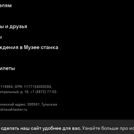
елям
ы и друзья
ы
ждения в Музее станка
билеты
119964, ОГРН: 1177154009284,
нтральный, д. 18, +7 (4872) 77-02-
ический адрес: 300041, Тульская
@oktavaklaster.ru
 сделать наш сайт удобнее для вас.
Узнайте больше про и