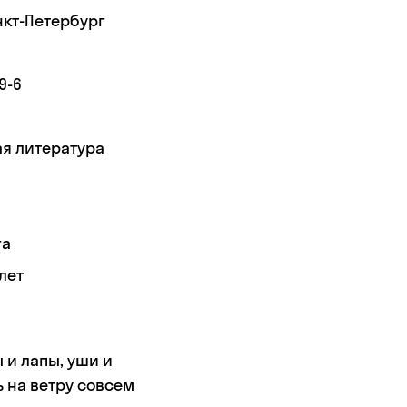
нкт-Петербург
9-6
я литература
га
лет
 и лапы, уши и
ь на ветру совсем