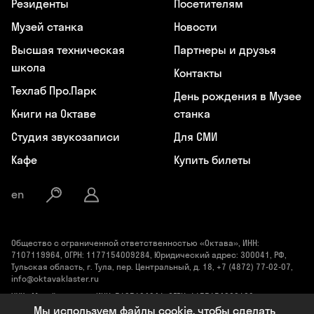
Резиденты
Посетителям
Музей станка
Новости
Высшая техническая
Партнеры и друзья
школа
Контакты
Техлаб Про.Парк
День рождения в Музее
Книги на Октаве
станка
Студия звукозаписи
Для СМИ
Кафе
Купить билеты
en
Общество с ограниченной ответственностью «Октава», ИНН:
7107119964, ОГРН: 1177154009284, Юридический адрес: 300041, РФ,
Тульская область, г. Тула, пер. Центральный, д. 18, +7 (4872) 77-02-07,
info@oktavaklaster.ru
ЧУК «Музей станка», ИНН: 7107124241, ОГРН: 1177154030162,
Юридический адрес: 300041, Тульская область, г. Тула, пер.
Мы используем файлы cookie, чтобы сделать