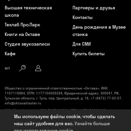
Высшая техническая
Партнеры и друзья
школа
Контакты
Техлаб Про.Парк
День рождения в Музее
Книги на Октаве
станка
Студия звукозаписи
Для СМИ
Кафе
Купить билеты
en
Общество с ограниченной ответственностью «Октава», ИНН:
7107119964, ОГРН: 1177154009284, Юридический адрес: 300041, РФ,
Тульская область, г. Тула, пер. Центральный, д. 18, +7 (4872) 77-02-07,
info@oktavaklaster.ru
ЧУК «Музей станка», ИНН: 7107124241, ОГРН: 1177154030162,
Юридический адрес: 300041, Тульская область, г. Тула, пер.
Мы используем файлы cookie, чтобы сделать
Центральный, д. 18, +7 (991) 414-00-98, info@oktavaklaster.ru
наш сайт удобнее для вас.
Узнайте больше
Политика обработки персональных данных
про использование cookie