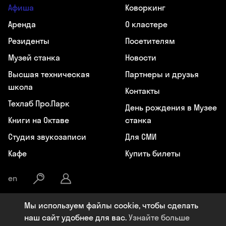
Афиша
Коворкинг
Аренда
О кластере
Резиденты
Посетителям
Музей станка
Новости
Высшая техническая
Партнеры и друзья
школа
Контакты
Техлаб Про.Парк
День рождения в Музее
Книги на Октаве
станка
Студия звукозаписи
Для СМИ
Кафе
Купить билеты
en
Мы используем файлы cookie, чтобы сделать
Общество с ограниченной ответственностью «Октава», ИНН:
наш сайт удобнее для вас.
Узнайте больше
7107119964, ОГРН: 1177154009284, Юридический адрес: 300041, РФ,