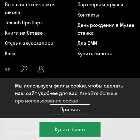
Высшая техническая
Партнеры и друзья
школа
Контакты
Техлаб Про.Парк
День рождения в Музее
Книги на Октаве
станка
Студия звукозаписи
Для СМИ
Кафе
Купить билеты
en
Мы используем файлы cookie, чтобы сделать
Общество с ограниченной ответственностью «Октава», ИНН:
наш сайт удобнее для вас.
Узнайте больше
7107119964, ОГРН: 1177154009284, Юридический адрес: 300041, РФ,
про использование cookie
Тульская область, г. Тула, пер. Центральный, д. 18, +7 (4872) 77-02-07,
info@oktavaklaster.ru
Принять
ЧУК «Музей станка», ИНН: 7107124241, ОГРН: 1177154030162,
Юридический адрес: 300041, Тульская область, г. Тула, пер.
Центральный, д. 18, +7 (991) 414-00-98, info@oktavaklaster.ru
Купить билет
Политика обработки персональных данных