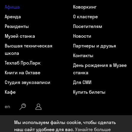
Афиша
Коворкинг
Аренда
О кластере
Резиденты
Посетителям
Музей станка
Новости
Высшая техническая
Партнеры и друзья
школа
Контакты
Техлаб Про.Парк
День рождения в Музее
Книги на Октаве
станка
Студия звукозаписи
Для СМИ
Кафе
Купить билеты
en
Мы используем файлы cookie, чтобы сделать
Общество с ограниченной ответственностью «Октава», ИНН:
наш сайт удобнее для вас.
Узнайте больше
7107119964, ОГРН: 1177154009284, Юридический адрес: 300041, РФ,