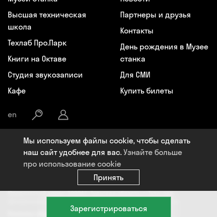
Высшая техническая
Партнеры и друзья
школа
Контакты
Техлаб Про.Парк
День рождения в Музее
Книги на Октаве
станка
Студия звукозаписи
Для СМИ
Кафе
Купить билеты
en
Мы используем файлы cookie, чтобы сделать
Общество с ограниченной ответственностью «Октава», ИНН:
наш сайт удобнее для вас.
Узнайте больше
7107119964, ОГРН: 1177154009284, Юридический адрес: 300041, РФ,
про использование cookie
Тульская область, г. Тула, пер. Центральный, д. 18, +7 (4872) 77-02-07,
info@oktavaklaster.ru
Принять
ЧУК «Музей станка», ИНН: 7107124241, ОГРН: 1177154030162,
Юридический адрес: 300041, Тульская область, г. Тула, пер.
Центральный, д. 18, +7 (991) 414-00-98, info@oktavaklaster.ru
Зарегистрироваться
Политика обработки персональных данных