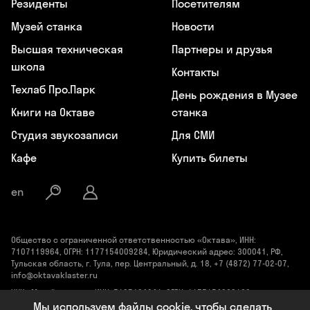
Резиденты
Посетителям
Музей станка
Новости
Высшая техническая
Партнеры и друзья
школа
Контакты
Техлаб Про.Парк
День рождения в Музее
Книги на Октаве
станка
Студия звукозаписи
Для СМИ
Кафе
Купить билеты
en
Общество с ограниченной ответственностью «Октава», ИНН:
7107119964, ОГРН: 1177154009284, Юридический адрес: 300041, РФ,
Тульская область, г. Тула, пер. Центральный, д. 18, +7 (4872) 77-02-07,
info@oktavaklaster.ru
ЧУК «Музей станка», ИНН: 7107124241, ОГРН: 1177154030162,
Юридический адрес: 300041, Тульская область, г. Тула, пер.
Мы используем файлы cookie, чтобы сделать