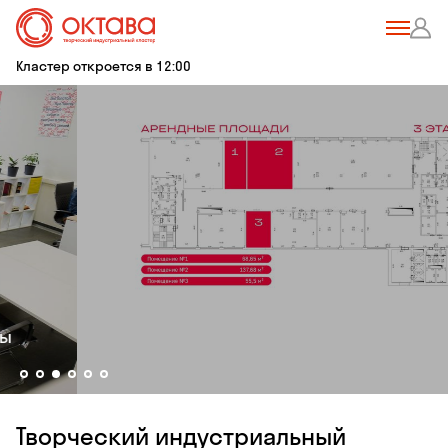
Кластер откроется в 12:00
22 января
Apeнда в твoрческом индуcтриaльном клаcтeрe
«Oктaва»
Творческий индустриальный