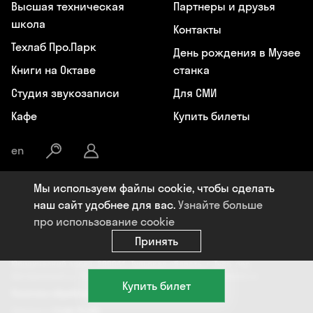
Высшая техническая
Партнеры и друзья
школа
Контакты
Техлаб Про.Парк
День рождения в Музее
Книги на Октаве
станка
Студия звукозаписи
Для СМИ
Кафе
Купить билеты
en
Мы используем файлы cookie, чтобы сделать
Общество с ограниченной ответственностью «Октава», ИНН:
наш сайт удобнее для вас.
Узнайте больше
7107119964, ОГРН: 1177154009284, Юридический адрес: 300041, РФ,
про использование cookie
Тульская область, г. Тула, пер. Центральный, д. 18, +7 (4872) 77-02-07,
info@oktavaklaster.ru
Принять
ЧУК «Музей станка», ИНН: 7107124241, ОГРН: 1177154030162,
Юридический адрес: 300041, Тульская область, г. Тула, пер.
Центральный, д. 18, +7 (991) 414-00-98, info@oktavaklaster.ru
Купить билет
Политика обработки персональных данных
Сделано в
Code Studio