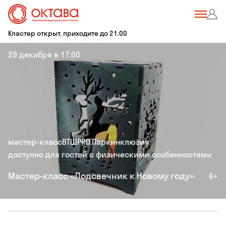
Кластер открыт, приходите до 21:00
29 декабря в 17:00
мастер-класс
ВТШ
PRO.Парк
инклюзия
доступно для гостей с физическими особенностями
Мастер-класс «Подсвечник к Новому году»
6+