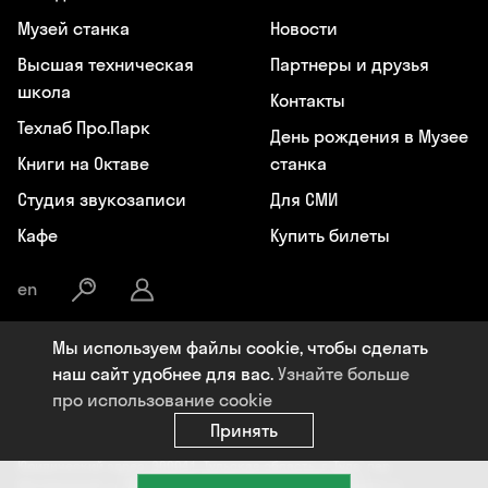
Музей станка
Новости
Высшая техническая
Партнеры и друзья
школа
Контакты
Техлаб Про.Парк
День рождения в Музее
Книги на Октаве
станка
Студия звукозаписи
Для СМИ
Кафе
Купить билеты
en
Мы используем файлы cookie, чтобы сделать
Общество с ограниченной ответственностью «Октава», ИНН:
наш сайт удобнее для вас.
Узнайте больше
7107119964, ОГРН: 1177154009284, Юридический адрес: 300041, РФ,
про использование cookie
Тульская область, г. Тула, пер. Центральный, д. 18, +7 (4872) 77-02-07,
info@oktavaklaster.ru
Принять
ЧУК «Музей станка», ИНН: 7107124241, ОГРН: 1177154030162,
Юридический адрес: 300041, Тульская область, г. Тула, пер.
Центральный, д. 18, +7 (991) 414-00-98, info@oktavaklaster.ru