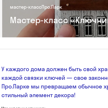
мастер-класс
Про.Парк
Мастер-класс «Ключни
У каждого дома должен быть свой хран
каждой связки ключей — свое законн
Про.Парке мы превращаем обычное х
стильный элемент декора!