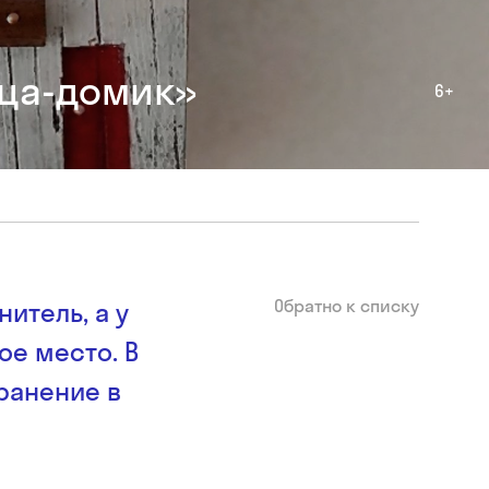
ца-домик»
6+
Обратно к списку
итель, а у
ое место. В
ранение в