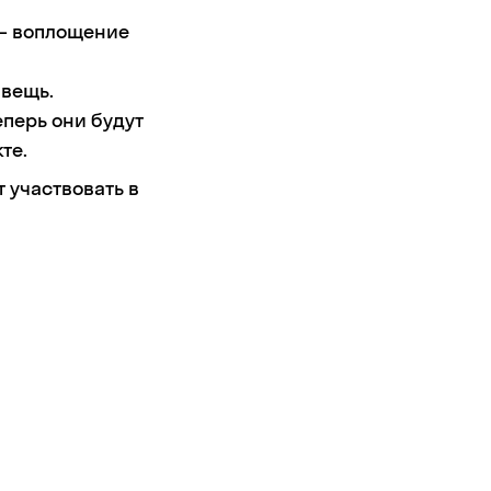
 — воплощение
 вещь.
перь они будут
те.
т участвовать в