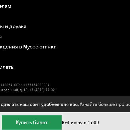
елям
ы и друзья
ы
ждения в Музее станка
билеты
119964, ОГРН: 1177154009284,
нтральный, д. 18, +7 (4872) 77-02-
ический адрес: 300041, Тульская
 сделать наш сайт удобнее для вас.
Узнайте больше про и
@oktavaklaster.ru
Купить билет
6+
4 июля в 17:00