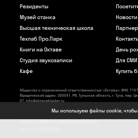
Резиденты
Посетит
Музей станка
Новости
Высшая техническая школа
Партнер
Техлаб Про.Парк
Контакт
Книги на Октаве
День ро
Студия звукозаписи
Для СМИ
Кафе
Купить 
Общество с ограниченной ответственностью «Октава», ИНН: 7107
Юридический адрес: 300041, РФ, Тульская область, г. Тула, пер. Це
07, info@oktavaklaster.ru
ЧУК «Музей станка», ИНН: 7107124241, ОГРН: 1177154030162, Юрид
Мы используем файлы cookie, чтобы
область, г. Тула, пер. Центральный, д. 18, +7 (991) 414-00-98, info
Политика обработки персональных данных
Сделано в
Code Studio