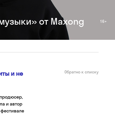
музыки» от Maxong
16+
Обратно к списку
иты и не
 продюсер,
ла и автор
а фестивале