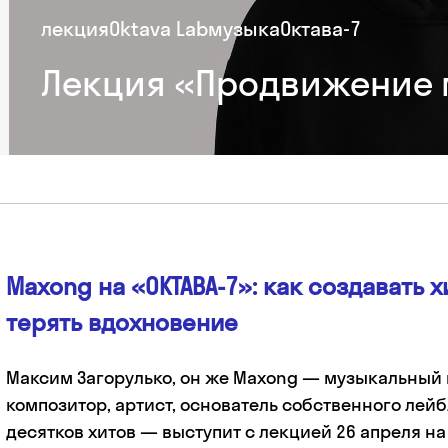
лекция
Oktava Lab
музыка
Октава-7
Лекция «Продвижение 
Maxong на «ОКТАВА-7»: как создавать х
терять вдохновение
Максим Загорулько, он же Maxong — музыкальный
композитор, артист, основатель собственного лейб
десятков хитов — выступит с лекцией 26 апреля н