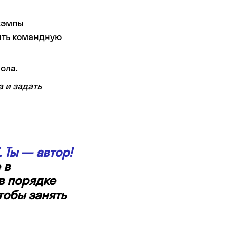
 кэмпы
ять командную
сла.
 и задать
 Ты — автор!
 в
в порядке
тобы занять