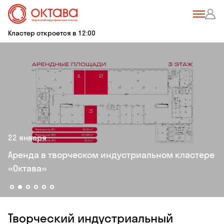
Кластер откроется в 12:00
22 января
Apeнда в твoрческом индуcтриaльном клаcтeрe
«Oктaва»
Творческий индустриальный