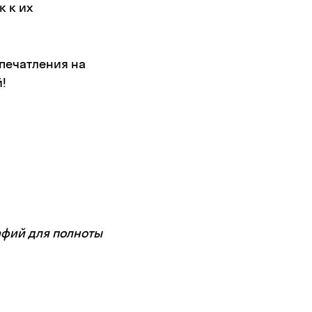
 к их
печатления на
!
афий для полноты