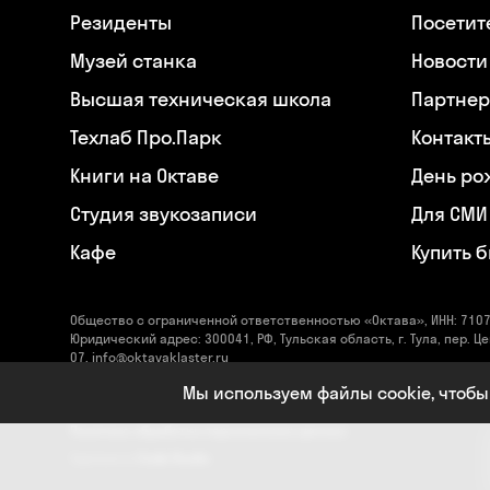
Резиденты
Посетит
Музей станка
Новости
Высшая техническая школа
Партнер
Техлаб Про.Парк
Контакт
Книги на Октаве
День ро
Студия звукозаписи
Для СМИ
Кафе
Купить 
Общество с ограниченной ответственностью «Октава», ИНН: 7107
Юридический адрес: 300041, РФ, Тульская область, г. Тула, пер. Це
07, info@oktavaklaster.ru
ЧУК «Музей станка», ИНН: 7107124241, ОГРН: 1177154030162, Юрид
Мы используем файлы cookie, чтобы
область, г. Тула, пер. Центральный, д. 18, +7 (991) 414-00-98, info
Политика обработки персональных данных
Сделано в
Code Studio