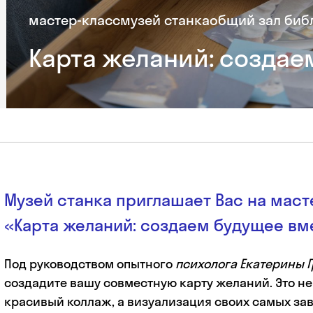
мастер-класс
музей станка
общий зал биб
Карта желаний: создае
Музей станка приглашает Вас на маст
«Карта желаний: создаем будущее вм
Под руководством опытного
психолога Екатерины 
создадите вашу совместную карту желаний. Это не
красивый коллаж, а визуализация своих самых зав