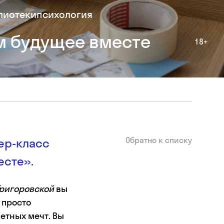
лиотеки
психология
м будущее вместе
18+
Обратно к списку
ер-класс
есте».
Григоровской
вы
 просто
етных мечт. Вы