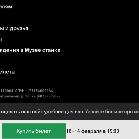
елям
ы и друзья
ы
ждения в Музее станка
билеты
119964, ОГРН: 1177154009284,
нтральный, д. 18, +7 (4872) 77-02-
ический адрес: 300041, Тульская
 сделать наш сайт удобнее для вас.
Узнайте больше про и
@oktavaklaster.ru
Купить билет
18+
14 февраля в 19:00