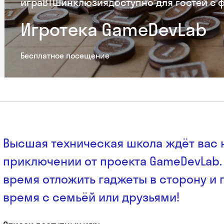
игра
ВТШ
инклюзия
доступно для гостей с
Игротека GameDevLab
Бесплатное посещение
Высшая техническая школа ждёт вас 
приключении от проекта GameDevLab.
время отложить гаджеты в сторону и 
время с семьёй или друзьями!