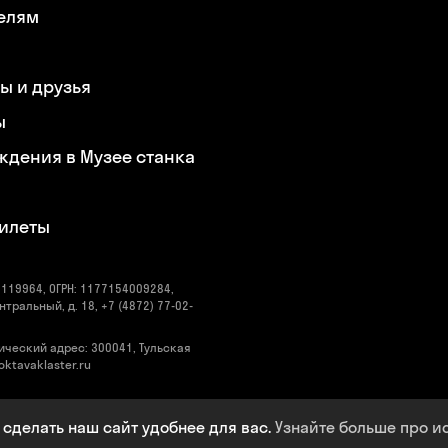
елям
ы и друзья
ы
ждения в Музее станка
билеты
119964, ОГРН: 1177154009284,
нтральный, д. 18, +7 (4872) 77-02-
ический адрес: 300041, Тульская
@oktavaklaster.ru
 сделать наш сайт удобнее для вас.
Узнайте больше про и