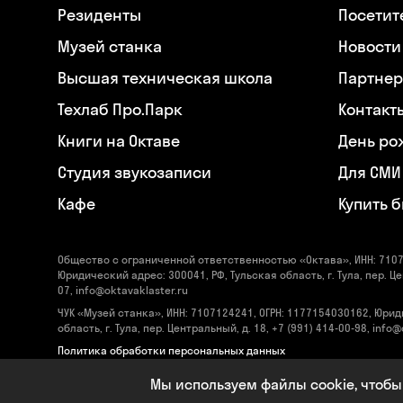
Резиденты
Посетит
Музей станка
Новости
Высшая техническая школа
Партнер
Техлаб Про.Парк
Контакт
Книги на Октаве
День ро
Студия звукозаписи
Для СМИ
Кафе
Купить 
Общество с ограниченной ответственностью «Октава», ИНН: 7107
Юридический адрес: 300041, РФ, Тульская область, г. Тула, пер. Це
07, info@oktavaklaster.ru
ЧУК «Музей станка», ИНН: 7107124241, ОГРН: 1177154030162, Юрид
область, г. Тула, пер. Центральный, д. 18, +7 (991) 414-00-98, info
Политика обработки персональных данных
Сделано в
Code Studio
Мы используем файлы cookie, чтобы