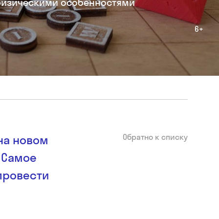
 физическими особенностями
6+
Обратно к списку
на новом
 Самое
провести