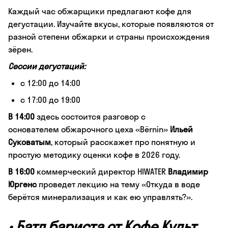
Каждый час обжарщики предлагают кофе для
дегустации. Изучайте вкусы, которые появляются от
разной степени обжарки и страны происхождения
зёрен.
Сессии дегустаций:
с 12:00 до 14:00
с 17:00 до 19:00
В 14:00
здесь состоится разговор с
основателем обжарочного цеха «Bёrnin»
Ильей
Суковатым
, который расскажет про понятную и
простую методику оценки кофе в 2026 году.
В
16:00
коммерческий директор HIWATER
Владимир
Юргенс
проведет лекцию на тему «Откуда в воде
берётся минерализация и как ею управлять?».
•
Батл бариста от Кофе Культ