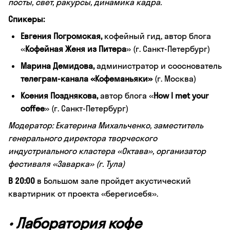
посты, свет, ракурсы, динамика кадра.
Спикеры:
Евгения Погромская,
кофейный гид, автор блога
«
Кофейная Женя из Питера
» (г. Санкт-Петербург)
Марина Демидова,
администратор и сооснователь
телеграм-канала «Кофеманьяки»
(г. Москва)
Ксения Позднякова,
автор блога
«
How I met your
coffee
»
(г. Санкт-Петербург)
Модератор: Екатерина Михальченко, заместитель
генерального директора творческого
индустриального кластера «Октава», организатор
фестиваля «Заварка» (г. Тула)
В 20:00
в Большом зале пройдет акустический
квартирник от проекта «берегисебя».
•
Лаборатория кофе