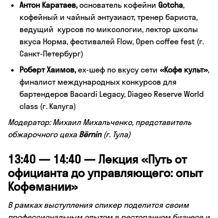
Антон Каратаев,
основатель кофейни
Gotcha
,
кофейный и чайный энтузиаст, тренер бариста,
ведущий курсов по миксологии, лектор школы
вкуса Норма, фестивалей Flow, Open coffee fest (г.
Санкт-Петербург)
Роберт Хаимов,
ex-шеф по вкусу сети
«Кофе культ»
,
финалист международных конкурсов для
бартендеров Bacardi Legacy, Diageo Reserve World
class (г. Калуга)
Модератор: Михаил Михальченко, представитель
обжарочного цеха
Bёrnin
(г. Тула)
13:40 — 14:40 — Лекция «Путь от
официанта до управляющего: опыт
Кофемании»
В рамках выступления спикер поделится своим
профессиональным опытом в ресторанном бизнесе и