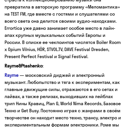
превратила в авторскую программу «Меломантика»
на TEST FM, где вместе с гостями и слушателями со
всего света она делится своими аудио-находками.
Errortica уже давно занимает особое место в лайн-
апах крупных музыкальных событий Европы и
России. В списке ее чекпоинтов числятся Boiler Room
x Opium Vilnius, HÖR, STVOL.TV, DAVE Festival Dresden,
Present Perfect Festival и Signal Festival.
Rayme&Ptashenko
:
Rayme
— московский диджей и электронный
музыкант. Любопытство и тяга к экспериментам, как
главные движущие силы, отражаются в его сетах и
лайвах, а также релизах, выходивших на лейблах
трип Нины Кравиц, Plan G, World Nima Records, Базовое
Техно и Get Busy. Постоянно играя с жанрами в своём
творчестве он находит место техно, трансу, электро и
экспериментальным формам электроники. Роме мы