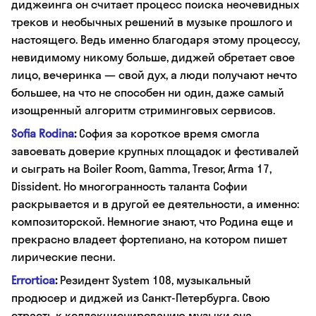
диджеинга он считает процесс поиска неочевидных
треков и необычных решений в музыке прошлого и
настоящего. Ведь именно благодаря этому процессу,
невидимому никому больше, диджей обретает свое
лицо, вечеринка — свой дух, а люди получают нечто
большее, на что не способен ни один, даже самый
изощренный алгоритм стриминговых сервисов.
Sofia Rodina
:
София за короткое время смогла
завоевать доверие крупных площадок и фестивалей
и сыграть на Boiler Room, Gamma, Tresor, Arma 17,
Dissident. Но многогранность таланта Софии
раскрывается и в другой ее деятельности, а именно:
композиторской. Немногие знают, что Родина еще и
прекрасно владеет фортепиано, на котором пишет
лирические песни.
Errortica
:
Резидент System 108, музыкальный
продюсер и диджей из Санкт-Петербурга. Свою
страсть к коллекционированию музыки она