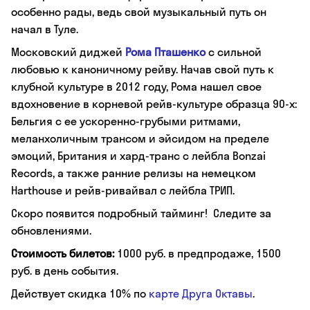
особенно рады, ведь свой музыкальный путь он
начал в Туле.
Московский диджей
Рома Пташенко
с сильной
любовью к каноничному рейву. Начав свой путь к
клубной культуре в 2012 году, Рома нашел свое
вдохновение в корневой рейв-культуре образца 90-х:
Бельгия с ее ускоренно-грубыми ритмами,
меланхоличным трансом и эйсидом на пределе
эмоций, Британия и хард-транс с лейбла Bonzai
Records, а также ранние релизы на немецком
Harthouse и рейв-ривайвал с лейбла ТРИП.
Cкоро появится подробный тайминг! Следите за
обновлениями.
Стоимость билетов:
1000 руб. в предпродаже, 1500
руб. в день события.
Действует скидка 10% по
карте Друга Октавы
.